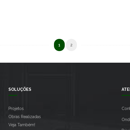
1
2
SOLUÇÕES
ATE
Projetos
Con
Obras Realizadas
Ond
Veja Também!