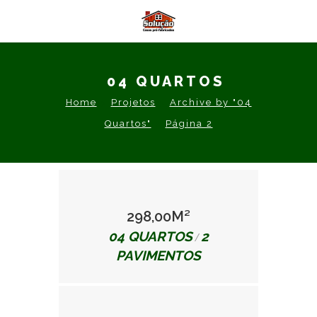
04 QUARTOS
Home
Projetos
Archive by "04
Quartos"
Página 2
298,00M²
04 QUARTOS
2
/
PAVIMENTOS