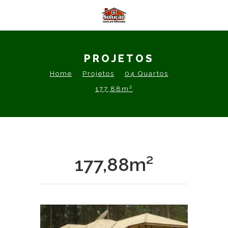
PROJETOS
Home
Projetos
04 Quartos
177,88m²
177,88m²