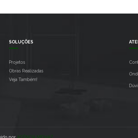
SOLUÇÕES
ATE
Projetos
Con
Obras Realizadas
Ond
Veja Também!
Dúvi
vido por
AGÊNCIA MIDHAZ
.